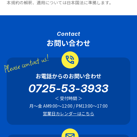
本規約の解釈、適用については日本国法に準拠します。
Contact
お問い合わせ
Please contact us!
phone_in_talk
お電話からのお問い合わせ
0725-53-3933
＜ 受付時間 ＞
月〜金 AM9:00〜12:00 / PM13:00〜17:00
営業日カレンダーはこちら
mark_email_read