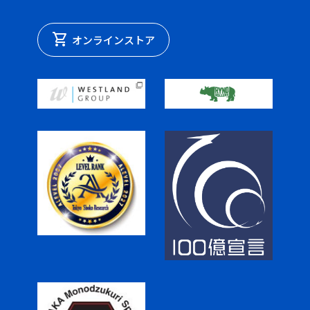
shopping_cart
オンラインストア