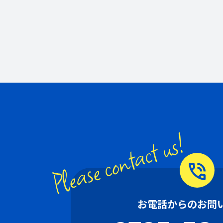
Please contact us!
phone_in_talk
お電話からのお問