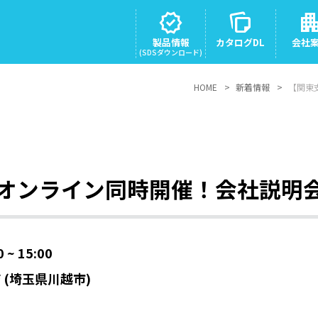
verified
note_stack
apartme
製品情報
カタログDL
会社
(SDSダウンロード)
HOME
新着情報
【関東
オンライン同時開催！会社説明
~ 15:00
(埼玉県川越市)