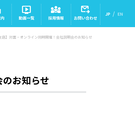
nt
live_tv
diversity_3
outgoing_mail
JP
EN
案内
動画一覧
採用情報
お問い合わせ
支店】対面・オンライン同時開催！会社説明会のお知らせ
会のお知らせ