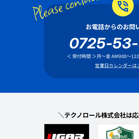
Please contact us!
phone_in_talk
お電話からのお問
0725-53
＜ 受付時間 ＞
月〜金 AM9:00〜12:00
営業日カレンダーは
＼テクノロール株式会社は応