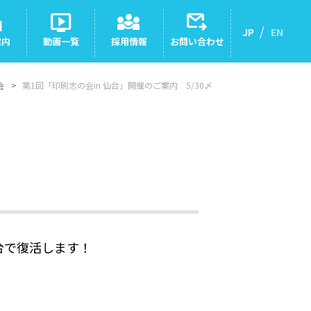
nt
live_tv
diversity_3
outgoing_mail
JP
EN
案内
動画一覧
採用情報
お問い合わせ
会
第1回「印刷志の会in 仙台」開催のご案内 5/30〆
台で復活します！