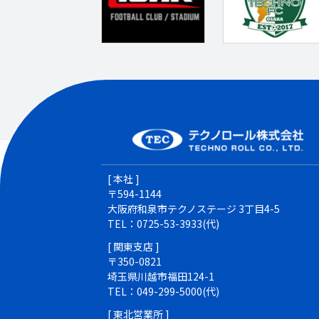
[ 本社 ]
〒594-1144
大阪府和泉市テクノステージ 3丁目4-5
TEL：0725-53-3933(代)
[ 関東支店 ]
〒350-0821
埼玉県川越市福田124-1
TEL：049-299-5000(代)
[ 東北営業所 ]