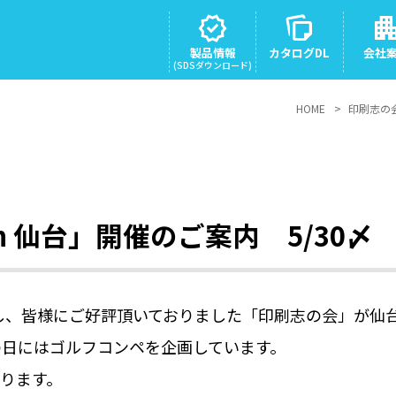
verified
note_stack
apartme
製品情報
カタログDL
会社
(SDSダウンロード)
HOME
印刷志の
n 仙台」開催のご案内 5/30〆
催し、皆様にご好評頂いておりました「印刷志の会」が仙
の日にはゴルフコンペを企画しています。
ります。