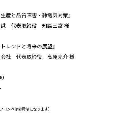
る生産と品質障害・静電気対策』
代表取締役 知識三富 様
のトレンドと将来の展望』
 代表取締役 高原亮介 様
00
ル
フコンペは会費制になります）